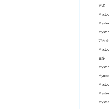
更多
Mystee
Myste
Myste
万向娱
Mystee
更多
Mystee
Myste
Mystee
Mystee
Mystee