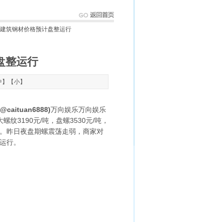
：北京建筑钢材价格预计盘整运行
计盘整运行
中
】【
小
】
aituan6888)
万向娱乐
万向娱乐
纹3190元/吨，盘螺3530元/吨，
。昨日夜盘期螺震荡走弱，商家对
运行。