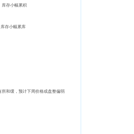
降，库存小幅累积
，库存小幅累库
有所和缓，预计下周价格或盘整偏弱
）