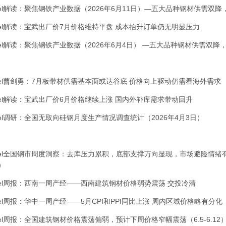
el解读：聚焦钢铁产业数据（2026年6月11日）—五大品种钢材供需双
el解读：宝武出厂价7月价格维持平盘 成本抬升订单仍无明显压力
el解读：聚焦钢铁产业数据（2026年6月4日） —五大品种钢材供需双降
el曹剑勇：7月板带材供需基本面或达谷底 价格向上驱动仍需看海外需求
el解读：宝武出厂价6月价格继续上涨 国内外补库需求带动回升
el调研：全国无取向硅钢月度生产情况调查统计（2026年4月3日）
el全国钢市周度洞察：去库压力累积，底部支撑
万向
显现，市场避险情绪
2）
el周报：西南一周产经——西南建筑钢材价格弱势震荡 交投冷清
el周报：华中一周产经——5月CPI和PPI同比上涨 周内区域价格略有分化
el周报：全国建筑钢材价格震荡偏弱，预计下周价格窄幅震荡（6.5-6.12