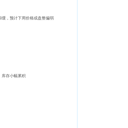
和缓，预计下周价格或盘整偏弱
降，库存小幅累积