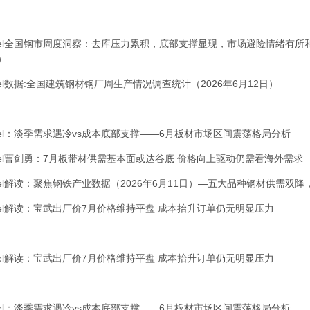
el全国钢市周度洞察：去库压力累积，底部支撑显现，市场避险情绪有所
2）
el数据:全国建筑钢材钢厂周生产情况调查统计（2026年6月12日）
el：淡季需求遇冷vs成本底部支撑——6月板材市场区间震荡格局分析
el曹剑勇：7月板带材供需基本面或达谷底 价格向上驱动仍需看海外需求
el解读：聚焦钢铁产业数据（2026年6月11日）—五大品种钢材供需双
el解读：宝武出厂价7月价格维持平盘 成本抬升订单仍无明显压力
el解读：宝武出厂价7月价格维持平盘 成本抬升订单仍无明显压力
el：淡季需求遇冷vs成本底部支撑——6月板材市场区间震荡格局分析