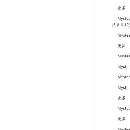
更多
Myste
（6.8-6.1
Myste
更多
Myste
Myste
Myste
Myste
更多
Myste
更多
Myste