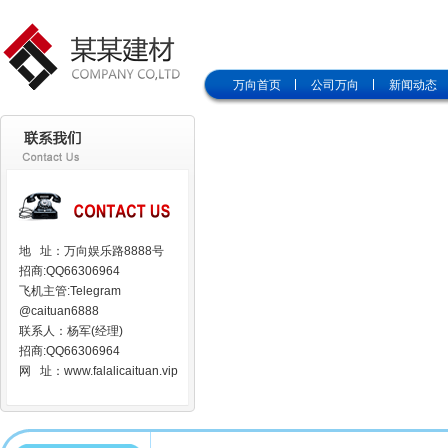
万向首页
公司万向
新闻动态
地 址：万向娱乐路8888号
招商:QQ66306964
飞机主管:Telegram
@caituan6888
联系人：杨军(经理)
招商:QQ66306964
网 址：www.falalicaituan.vip