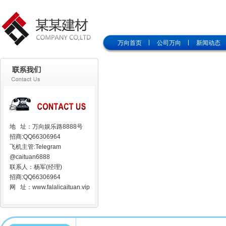
万向首页
公司万向
新闻动态
地 址：万向娱乐路8888号
招商:QQ66306964
飞机主管:Telegram
@caituan6888
联系人：杨军(经理)
招商:QQ66306964
网 址：www.falalicaituan.vip